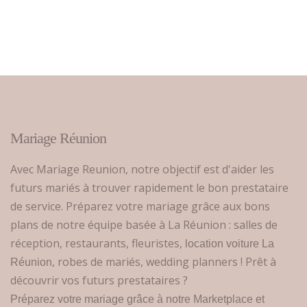
Mariage Réunion
Avec Mariage Reunion, notre objectif est d'aider les
futurs mariés à trouver rapidement le bon prestataire
de service. Préparez votre mariage grâce aux bons
plans de notre équipe basée à La Réunion : salles de
réception, restaurants, fleuristes,
location voiture La
, robes de mariés, wedding planners ! Prêt à
Réunion
découvrir vos futurs prestataires ?
Préparez votre mariage grâce à notre Marketplace et