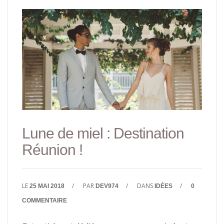
Lune de miel : Destination
Réunion !
LE
/
PAR
/
DANS
/
25 MAI 2018
DEV974
IDÉES
0
COMMENTAIRE