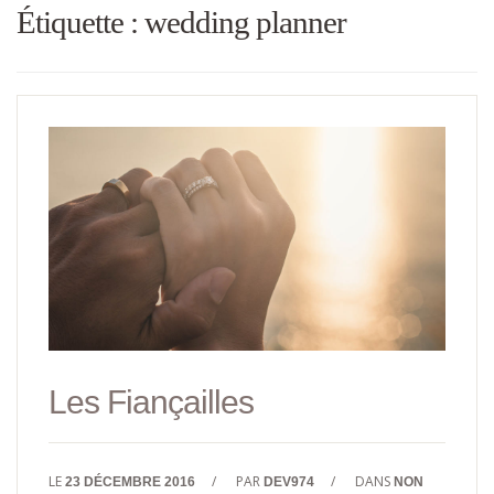
Étiquette :
wedding planner
Les Fiançailles
LE
/
PAR
/
DANS
23 DÉCEMBRE 2016
DEV974
NON