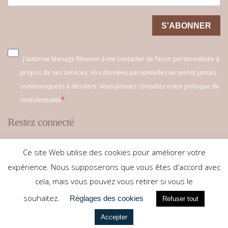
S'ABONNER
J'autorise Mariage Réunion à me contacter de façon personnalisée à
propos de ses services. Vos données personnelles ne seront jamais
communiquées à des tiers. Vous pouvez consultez notre politique de
confidentialité
Restez connecté
Ce site Web utilise des cookies pour améliorer votre
expérience. Nous supposerons que vous êtes d'accord avec
cela, mais vous pouvez vous retirer si vous le
souhaitez.
Réglages des cookies
Refuser tout
Copyright © 2026. Mariage Réunion. Tous droits réservés
Accepter