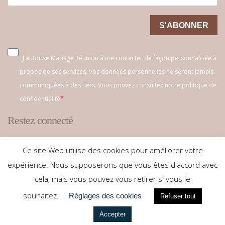
S'ABONNER
J'autorise Mariage Réunion à me contacter de façon personnalisée à
propos de ses services. Vos données personnelles ne seront jamais
communiquées à des tiers. Vous pouvez consultez notre politique de
confidentialité
Restez connecté
Ce site Web utilise des cookies pour améliorer votre
expérience. Nous supposerons que vous êtes d'accord avec
cela, mais vous pouvez vous retirer si vous le
souhaitez.
Réglages des cookies
Refuser tout
Copyright © 2026. Mariage Réunion. Tous droits réservés
Accepter