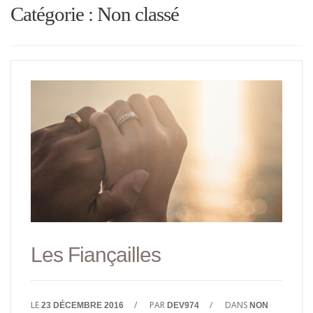
Catégorie :
Non classé
Les Fiançailles
LE
/
PAR
/
DANS
23 DÉCEMBRE 2016
DEV974
NON