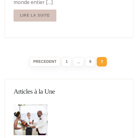
monde entier […]
LIRE LA SUITE
…
7
PRECEDENT
1
6
Articles à la Une